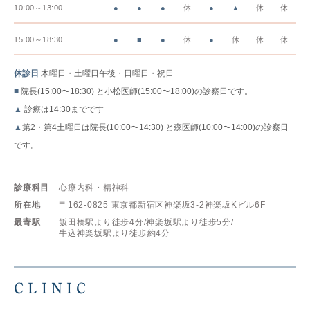
10:00～13:00
●
●
●
休
●
▲
休
休
15:00～18:30
●
■
●
休
●
休
休
休
休診日
木曜日・土曜日午後・日曜日・祝日
■
院長(15:00〜18:30) と小松医師(15:00〜18:00)の診察日です。
▲
診療は14:30までです
▲
第2・第4土曜日は院長(10:00〜14:30) と森医師(10:00〜14:00)の診察日
です。
診療科目
心療内科・精神科
所在地
〒162-0825
東京都新宿区神楽坂3-2神楽坂Kビル6F
最寄駅
飯田橋駅より徒歩4分/
神楽坂駅より徒歩5分/
牛込神楽坂駅より徒歩約4分
CLINIC