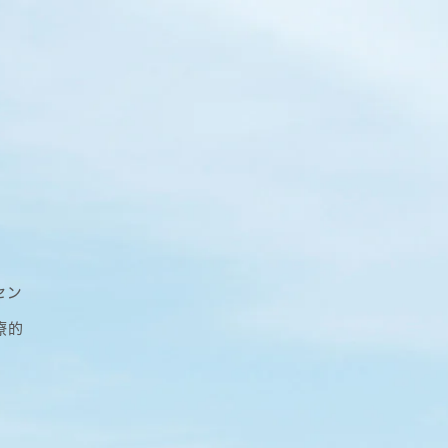
セン
療的