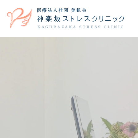
院長紹介
うつ病
躁うつ病
院内の様子
不安障害
診療時
当院の治療について