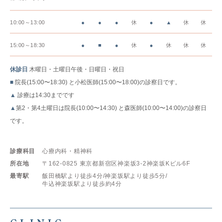
10:00～13:00
●
●
●
休
●
▲
休
休
15:00～18:30
●
■
●
休
●
休
休
休
休診日
木曜日・土曜日午後・日曜日・祝日
■
院長(15:00〜18:30) と小松医師(15:00〜18:00)の診察日です。
▲
診療は14:30までです
▲
第2・第4土曜日は院長(10:00〜14:30) と森医師(10:00〜14:00)の診察日
です。
診療科目
心療内科・精神科
所在地
〒162-0825
東京都新宿区神楽坂3-2神楽坂Kビル6F
最寄駅
飯田橋駅より徒歩4分/
神楽坂駅より徒歩5分/
牛込神楽坂駅より徒歩約4分