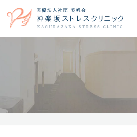
院長紹介
うつ病
躁うつ病
院内の様子
不安障害
診療時
当院の治療について