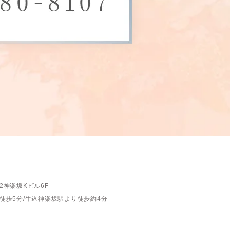
2神楽坂Kビル6F
徒歩5分/
牛込神楽坂駅より徒歩約4分