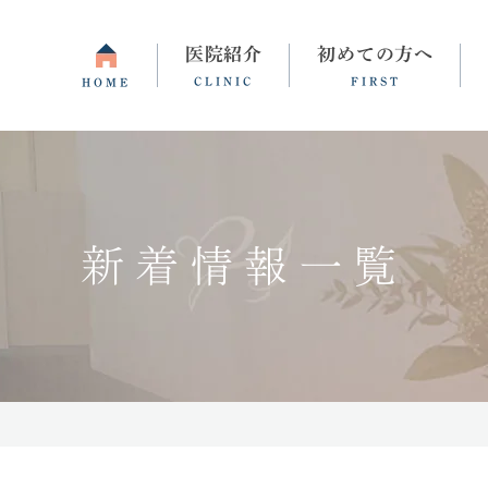
医院紹介
初めての方へ
CLINIC
FIRST
HOME
間・アクセス
睡眠障害・不眠症
よくある質問
統合失調症
更年期障害
新着情報一覧