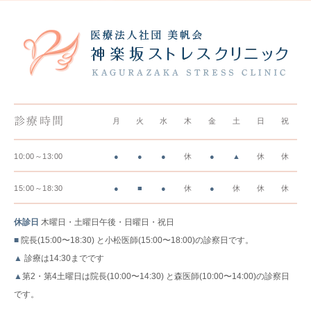
診療時間
月
火
水
木
金
土
日
祝
10:00～13:00
●
●
●
休
●
▲
休
休
15:00～18:30
●
■
●
休
●
休
休
休
休診日
木曜日・土曜日午後・日曜日・祝日
■
院長(15:00〜18:30) と小松医師(15:00〜18:00)の診察日です。
▲
診療は14:30までです
▲
第2・第4土曜日は院長(10:00〜14:30) と森医師(10:00〜14:00)の診察日
です。