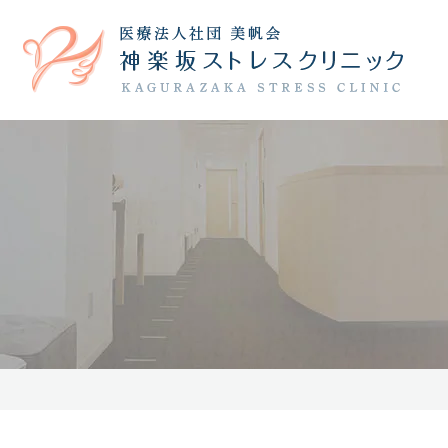
院長紹介
うつ病
躁うつ病
院内の様子
不安障害
診療時
当院の治療について