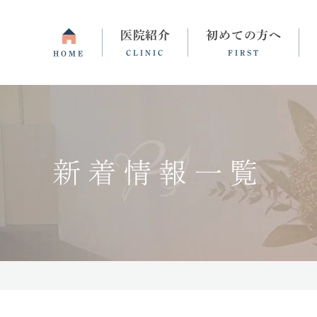
医院紹介
初めての方へ
CLINIC
FIRST
HOME
間・アクセス
睡眠障害・不眠症
よくある質問
統合失調症
更年期障害
新着情報一覧