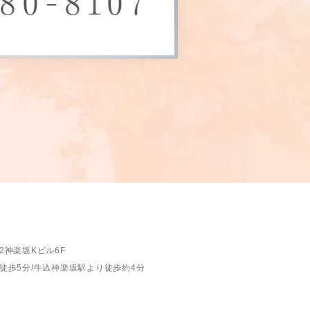
2神楽坂Kビル6F
徒歩5分/
牛込神楽坂駅より徒歩約4分