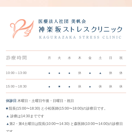
診療時間
月
火
水
木
金
土
日
祝
10:00～13:00
●
●
●
休
●
▲
休
休
15:00～18:30
●
■
●
休
●
休
休
休
休診日
木曜日・土曜日午後・日曜日・祝日
■
院長(15:00〜18:30) と小松医師(15:00〜18:00)の診察日です。
▲
診療は14:30までです
▲
第2・第4土曜日は院長(10:00〜14:30) と森医師(10:00〜14:00)の診察日
です。