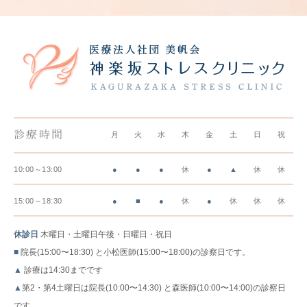
診療時間
月
火
水
木
金
土
日
祝
10:00～13:00
●
●
●
休
●
▲
休
休
15:00～18:30
●
■
●
休
●
休
休
休
休診日
木曜日・土曜日午後・日曜日・祝日
■
院長(15:00〜18:30) と小松医師(15:00〜18:00)の診察日です。
▲
診療は14:30までです
▲
第2・第4土曜日は院長(10:00〜14:30) と森医師(10:00〜14:00)の診察日
です。