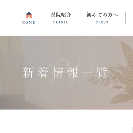
医院紹介
初めての方へ
CLINIC
FIRST
HOME
間・アクセス
睡眠障害・不眠症
よくある質問
統合失調症
更年期障害
新着情報一覧