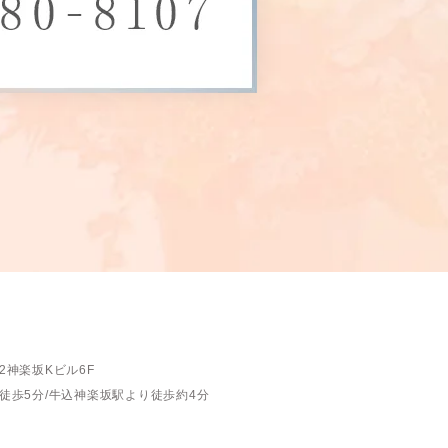
2神楽坂Kビル6F
徒歩5分/
牛込神楽坂駅より徒歩約4分