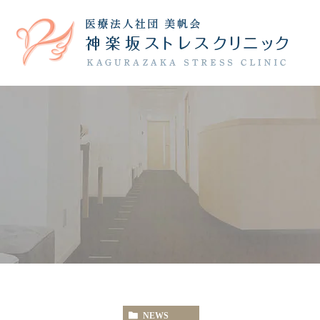
院長紹介
うつ病
躁うつ病
院内の様子
不安障害
診療時
当院の治療について
NEWS