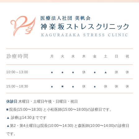
診療時間
月
火
水
木
金
土
日
祝
10:00～13:00
●
●
●
休
●
▲
休
休
15:00～18:30
●
■
●
休
●
休
休
休
休診日
木曜日・土曜日午後・日曜日・祝日
■
院長(15:00〜18:30) と小松医師(15:00〜18:00)の診察日です。
▲
診療は14:30までです
▲
第2・第4土曜日は院長(10:00〜14:30) と森医師(10:00〜14:00)の診察日
です。